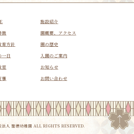
E
施設紹介
特徴
園概要、アクセス
教育方針
園の歴史
の一日
入園のご案内
教室
お知らせ
行事
お問い合わせ
校法人 聖徳幼稚園 ALL RIGHTS RESERVED.