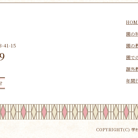
HOM
園の
園の
41-15
9
園で
課外
年間
せ
COPYRIGHT(C) 学