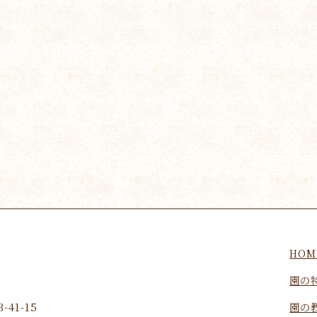
HOM
園の
園の
41-15