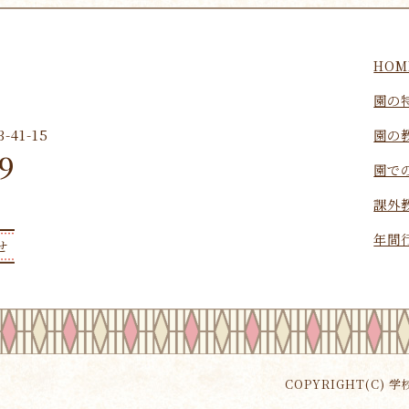
HOM
園の
園の
41-15
9
園で
課外
年間
せ
COPYRIGHT(C) 学