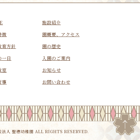
E
施設紹介
特徴
園概要、アクセス
教育方針
園の歴史
の一日
入園のご案内
教室
お知らせ
行事
お問い合わせ
校法人 聖徳幼稚園 ALL RIGHTS RESERVED.