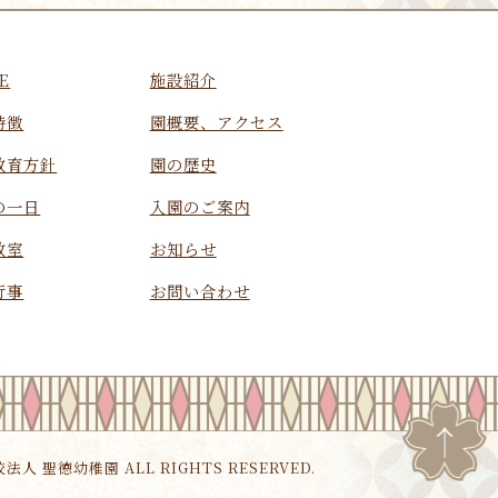
E
施設紹介
特徴
園概要、アクセス
教育方針
園の歴史
の一日
入園のご案内
教室
お知らせ
行事
お問い合わせ
校法人 聖徳幼稚園 ALL RIGHTS RESERVED.