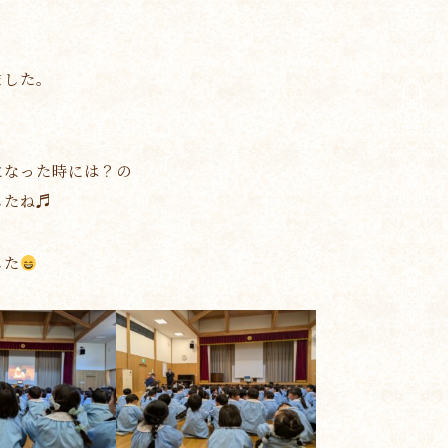
ました。
になった時には？の
したね♬
した