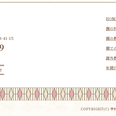
HOM
園の
園の
41-15
9
園で
課外
年間
せ
COPYRIGHT(C) 学