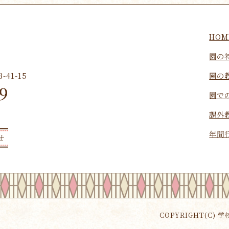
HOM
園の
園の
41-15
9
園で
課外
年間
せ
COPYRIGHT(C) 学