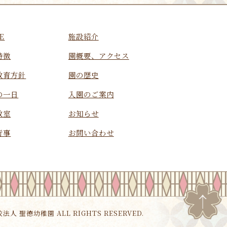
E
施設紹介
特徴
園概要、アクセス
教育方針
園の歴史
の一日
入園のご案内
教室
お知らせ
行事
お問い合わせ
校法人 聖徳幼稚園 ALL RIGHTS RESERVED.