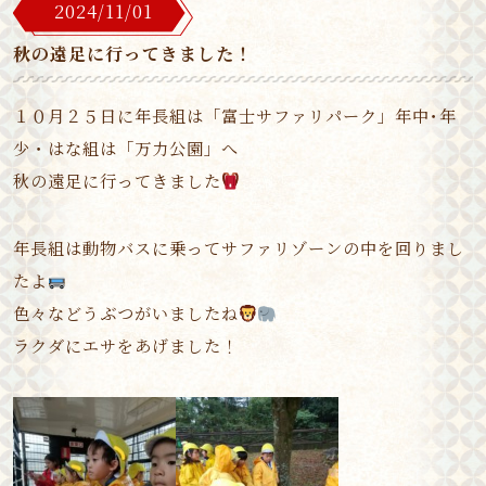
2024/11/01
秋の遠足に行ってきました！
１０月２５日に年長組は「富士サファリパーク」年中･年
少・はな組は「万力公園」へ
秋の遠足に行ってきました
年長組は動物バスに乗ってサファリゾーンの中を回りまし
たよ
色々などうぶつがいましたね
ラクダにエサをあげました！